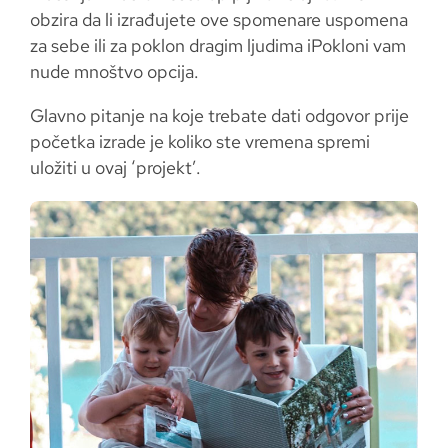
obzira da li izrađujete ove spomenare uspomena
Za Kuma i Kumu
za sebe ili za poklon dragim ljudima iPokloni vam
Kućni ljubimci
nude mnoštvo opcija.
Za Nju
Glavno pitanje na koje trebate dati odgovor prije
Za Njega
početka izrade je koliko ste vremena spremi
Za Djecu
uložiti u ovaj ‘projekt’.
Prigoda
Škola
Rođendan
Uskrs
Majčin dan
Očev dan
Valentinovo