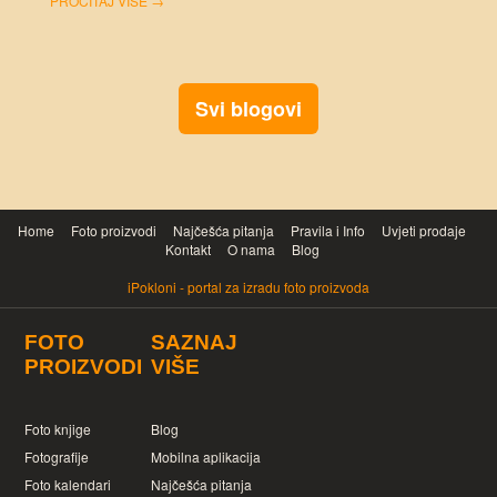
usp
rit
PRO
Svi blogovi
Home
Foto proizvodi
Najčešća pitanja
Pravila i Info
Uvjeti prodaje
Kontakt
O nama
Blog
iPokloni - portal za izradu foto proizvoda
FOTO
SAZNAJ
PROIZVODI
VIŠE
Foto knjige
Blog
Fotografije
Mobilna aplikacija
Foto kalendari
Najčešća pitanja