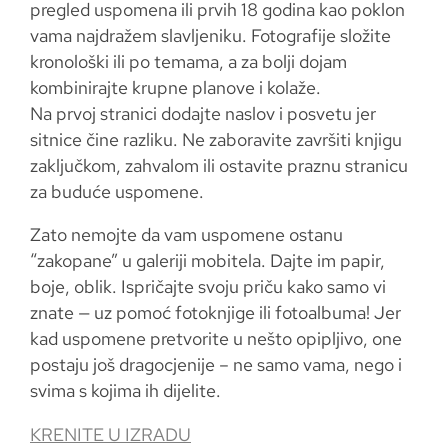
pregled uspomena ili prvih 18 godina kao poklon
vama najdražem slavljeniku. Fotografije složite
kronološki ili po temama, a za bolji dojam
kombinirajte krupne planove i kolaže.
Na prvoj stranici dodajte naslov i posvetu jer
sitnice čine razliku. Ne zaboravite završiti knjigu
zaključkom, zahvalom ili ostavite praznu stranicu
za buduće uspomene.
Zato nemojte da vam uspomene ostanu
“zakopane” u galeriji mobitela. Dajte im papir,
boje, oblik. Ispričajte svoju priču kako samo vi
znate — uz pomoć fotoknjige ili fotoalbuma! Jer
kad uspomene pretvorite u nešto opipljivo, one
postaju još dragocjenije – ne samo vama, nego i
svima s kojima ih dijelite.
KRENITE U IZRADU