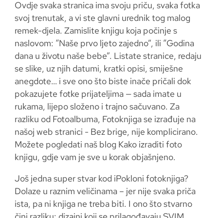
Ovdje svaka stranica ima svoju priču, svaka fotka
svoj trenutak, a vi ste glavni urednik tog malog
remek-djela. Zamislite knjigu koja počinje s
naslovom: “Naše prvo ljeto zajedno”, ili “Godina
dana u životu naše bebe”. Listate stranice, redaju
se slike, uz njih datumi, kratki opisi, smiješne
anegdote… i sve ono što biste inače pričali dok
pokazujete fotke prijateljima — sada imate u
rukama, lijepo složeno i trajno sačuvano. Za
razliku od Fotoalbuma, Fotoknjiga se izrađuje na
našoj web stranici - Bez brige, nije komplicirano.
Možete pogledati naš blog Kako izraditi foto
knjigu, gdje vam je sve u korak objašnjeno.
Još jedna super stvar kod iPokloni fotoknjiga?
Dolaze u raznim veličinama – jer nije svaka priča
ista, pa ni knjiga ne treba biti. I ono što stvarno
čini razliku: dizajni koji se prilagođavaju SVIM