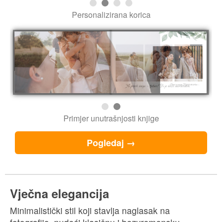
Personalizirana korica
Primjer unutrašnjosti knjige
Pogledaj →
Posebne prigode
Sve što volite u jednom stilu — nježno, svečano i