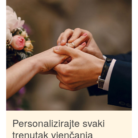
Vaše proizvode izrađujemo u vrlo kratkom
roku. Točne rokove isporuke proizvoda
možete pronaći
ovdje
.
Dostava
Naručene proizvode šaljemo dostavnim
službama na vašu adresu ili u paketomat koji
odaberete.
Cijena dostave je