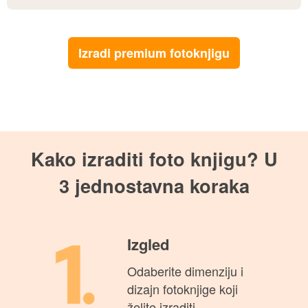
Personalizirajte svaki
trenutak vjenčanja
Personalizirani foto proizvodi za svaki trenutak
vjenčanja, bilo da planirate savršene pozivnice ili
želite zauvijek sačuvati uspomene.