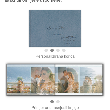
Premium fotoknjiga 30x30
Cijena za foto knjigu sa osnovnih 20
stranica:
159,00
€
dodatna stranica: 4,00
€
veličina:
30x30cm
broj stranica:
20 - 70
broj fotografija:
20 - 420
Najveća foto knjiga, modernog kvadratnog formata
veličine 30 x 30 cm
Izradi premium fotoknjigu