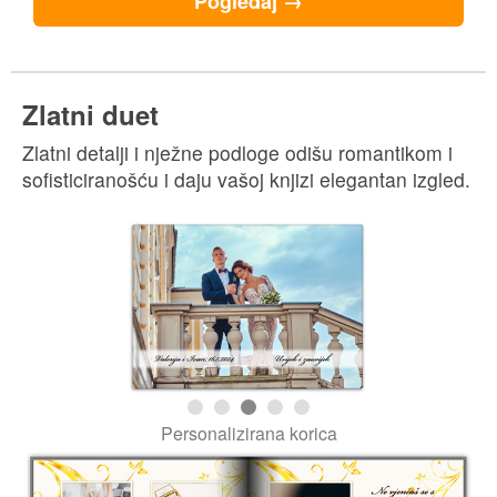
Pogledaj →
Zlatni duet
Zlatni detalji i nježne podloge odišu romantikom i
sofisticiranošću i daju vašoj knjizi elegantan izgled.
Personalizirana korica
Primjer unutrašnjosti knjige