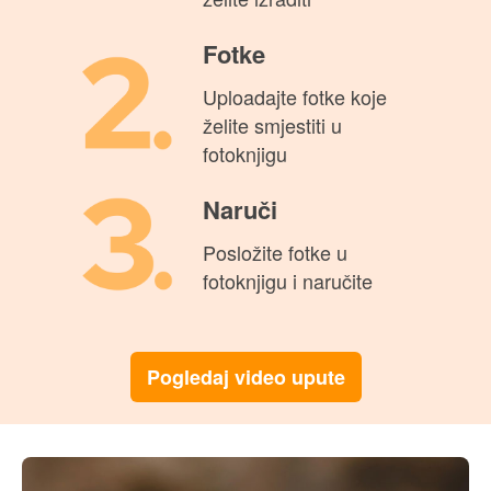
Pogledaj sve za Vjenčanje
Garantirano
zadovoljstvo
Način i rok izrade
Sve proizvode kreirate i naručujete on-line,
ovdje na našim web stranicama.