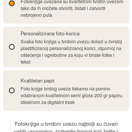
Fotoknjige uvezane su kvalitetnim tvrdim uvezom
tako da ih možete otvoriti, listati i zatvoriti
nebrojeno puta
Personalizirana foto-korica
Svaka foto knjiga u tvrdom uvezu dolazi u čvrstoj
plastificiranoj personaliziranoj korici, otpornoj na
oštećenja i ogrebotine za koju vi birate fotke i
tekst
Kvalitetan papir
Foto knjge tvrdog uveza tiskamo na pomno
odabranom kvalitetnom semi gloss 200 gr papiru,
idealnom za digitalni tisak
Fotoknjige u tvrdom uvezu najbolji su čuvari
vaših uspomena. Izaberite format koji želite i