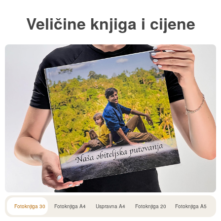
Fotoknjiga 30
Fotoknjiga A4
Uspravna A4
Fotoknjiga 20
Fotoknjiga A5
Fotoknjiga 30
Cijena za foto knjigu sa osnovnih 30
stranica:
54,99
€
dodatna stranica: 0,85
€
veličina:
30x30cm
broj stranica:
30 - 94
broj fotografija:
30 - 1400
Fotoknjige tvrdog uveza 1+1 GRATIS