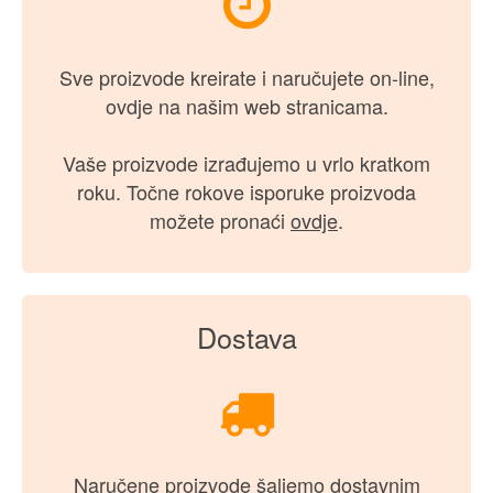
Još se niste odlučili?
Saznajte sve o iPokloni foto knjigama.