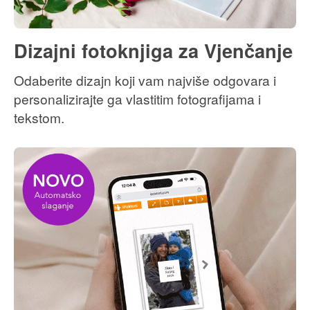
Za Kuma i Kumu
Kućni ljubimci
Dizajni fotoknjiga za Vjenčanje
Za Nju
Odaberite dizajn koji vam najviše odgovara i
Za Njega
personalizirajte ga vlastitim fotografijama i
Za Djecu
tekstom.
Prigoda
Škola
Rođendan
Uskrs
Majčin dan
Očev dan
Valentinovo