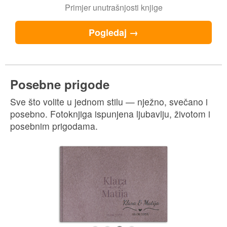
Akvarel
Ove pastelne podloge i okviri savršeni su za
istaknuti omiljene uspomene.
Personalizirana korica
Primjer unutrašnjosti knjige
Pogledaj →