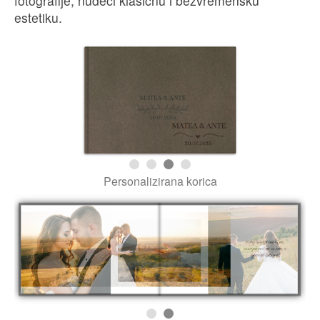
posebno. Fotoknjiga ispunjena ljubavlju, životom i
posebnim prigodama.
Personalizirana korica
Primjer unutrašnjosti knjige
Pogledaj →