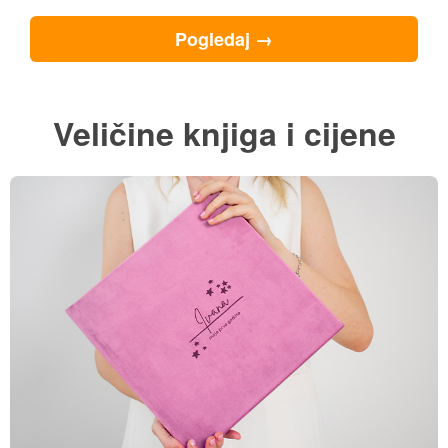
Kako izraditi foto knjigu? U
3 jednostavna koraka
Izgled
Odaberite dimenziju i
dizajn fotoknjige koji
želite izraditi
Fotke
Uploadajte fotke koje