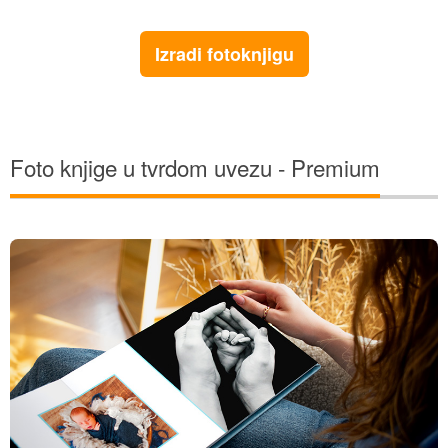
Profesionalni foto papir
Sve premium fotoknjige izrađujemo na
profesionalnom polusjajnom luster foto papiru.
Premium materijali
Za koricu premium foto knjige možete odabrati
jedan od 3 luksuznih materijala: baršun (pliš),
eko koža te brušena eko koža.