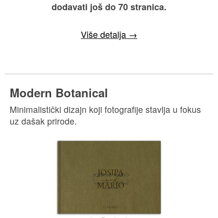
Personalizirana korica
Primjer unutrašnjosti knjige
Pogledaj →
Vječna elegancija
Minimalistički stil koji stavlja naglasak na
fotografije, nudeći klasičnu i bezvremensku
estetiku.