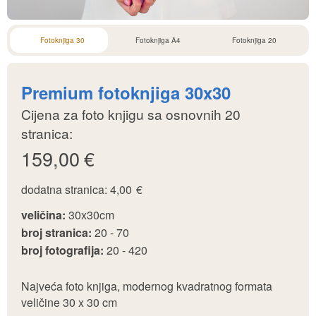
želite smjestiti u
fotoknjigu
Naruči
Posložite fotke u
fotoknjigu i naručite
Pogledaj video upute