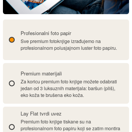
Lay Flat tvrdi uvez
Premium foto knjige tiskane su na
profesionalnom foto papiru koji se zatim montira
na kartonske umetke kako bi se stvorile čvrste
lay flat stranice.
Naše Premium foto knjige sa tvrdim stranicama,
prekrasnim panoramskim predlošcima i
luksuznim materijalima korica napravljene su da
traju cijeli život.
Ove vrhunske foto knjige idealni su izbor za
fotografije najvažnijih životnih događaja -
vjenčanja, prvih koraka vaše bebe, godišnjica,
proslava i rođendana.
Premium foto knjiga je i premium poklon, koji će