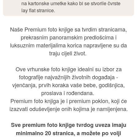
izazvati oduševljenje onih kojima je namijenjena.
Sve premium foto knjige tvrdog uveza imaju
minimalno 20 stranica, a možete po volji
dodavati još do 70 stranica.
Više detalja →
Modern Botanical
Minimalistički dizajn koji fotografije stavlja u fokus
uz dašak prirode.