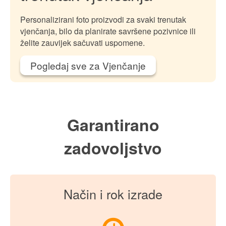
4,49
€
(GLS) ili 0,99
€
(BOX NOW)
Načini plaćanja
Platiti možete:
- on-line, prilikom naručivanja
kreditnim karticama ili PayPal-om,
- pouzećem prilikom preuzimanja paketa
(samo za GLS dostavu).