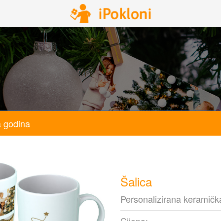
a godina
Šalica
Personalizirana keramička
Cijena: