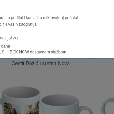
ati u perilici i koristiti u mikrovalnoj pećnici
o 14 vaših fotografija
voljstvo
h dana
GLS ili BOX NOW dostavnom službom
e
Čestit Božić i sretna Nova
odi došli do vas sigurno i u najboljem stanju, koristimo prilago
 od udaraca i oštećenja.