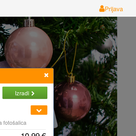
Prijava
Izradi
 fotošalica
10,99
€