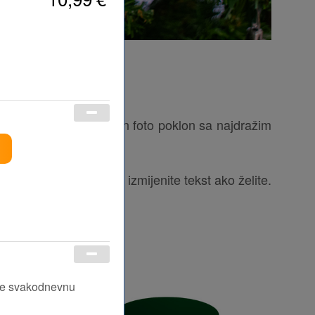
način. Poklonite savršen foto poklon sa najdražim
astitim fotografijama i izmijenite tekst ako želite.
nite svakodnevnu