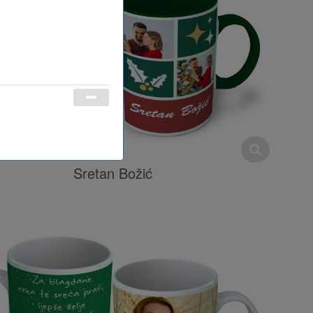
Sretan Božić
đenu ambalažu s