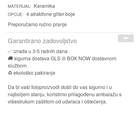
Keramika
Za Kuma i Kumu
MATERIJAL:
4 atraktivne gliter boje
Čestit Božić i sretna Nova
OPCIJE:
Kućni ljubimci
Preporučamo ručno pranje
Za Nju
Za Njega
Garantirano zadovoljstvo
Za Djecu
✅ izrada u 3-5 radnih dana
🚚 sigurna dostava GLS ili BOX NOW dostavnom
službom
Prigoda
♻️ ekološko pakiranje
Škola
Da bi vaši fotoproizvodi došli do vas sigurno i u
najboljem stanju, koristimo prilagođenu ambalažu s
Rođendan
višestrukom zaštitom od udaraca i oštećenja.
Uskrs
Majčin dan
Sretan Božić
Očev dan
Valentinovo