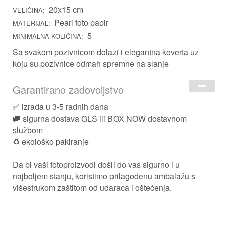
20x15 cm
Za Kuma i Kumu
VELIČINA:
Pearl foto papir
MATERIJAL:
Kućni ljubimci
5
MINIMALNA KOLIČINA:
Za Nju
Sa svakom pozivnicom dolazi i elegantna koverta uz
Za Njega
koju su pozivnice odmah spremne na slanje
Za Djecu
Garantirano zadovoljstvo
✅ izrada u 3-5 radnih dana
Prigoda
🚚 sigurna dostava GLS ili BOX NOW dostavnom
službom
Škola
♻️ ekološko pakiranje
Pozivnica za krštenje djevojčica
Rođendan
Da bi vaši fotoproizvodi došli do vas sigurno i u
Uskrs
najboljem stanju, koristimo prilagođenu ambalažu s
višestrukom zaštitom od udaraca i oštećenja.
Majčin dan
Očev dan
Valentinovo