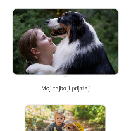
Za Kuma i Kumu
Kućni ljubimci
Za Nju
Za Njega
Za Djecu
Prigoda
Škola
Moj najbolji prijatelj
Rođendan
Uskrs
Majčin dan
Očev dan
Valentinovo