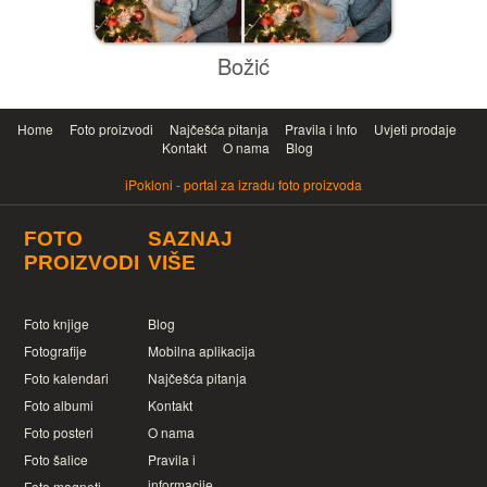
Božić
Home
Foto proizvodi
Najčešća pitanja
Pravila i Info
Uvjeti prodaje
Kontakt
O nama
Blog
iPokloni - portal za izradu foto proizvoda
FOTO
SAZNAJ
PROIZVODI
VIŠE
Foto knjige
Blog
Fotografije
Mobilna aplikacija
Foto kalendari
Najčešća pitanja
Foto albumi
Kontakt
Foto posteri
O nama
Foto šalice
Pravila i
informacije
Foto magneti