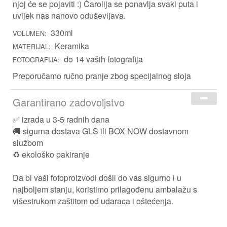
njoj će se pojaviti :) Čarolija se ponavlja svaki puta i
Za Kuma i Kumu
uvijek nas nanovo oduševljava.
Kućni ljubimci
330ml
VOLUMEN:
Za Nju
Keramika
MATERIJAL:
do 14 vaših fotografija
FOTOGRAFIJA:
Za Njega
Preporučamo ručno pranje zbog specijalnog sloja
Za Djecu
Garantirano zadovoljstvo
Prigoda
✅ izrada u 3-5 radnih dana
🚚 sigurna dostava GLS ili BOX NOW dostavnom
Škola
službom
♻️ ekološko pakiranje
Rođendan
Ti si moja ljubav
Uskrs
Da bi vaši fotoproizvodi došli do vas sigurno i u
najboljem stanju, koristimo prilagođenu ambalažu s
Majčin dan
višestrukom zaštitom od udaraca i oštećenja.
Očev dan
Valentinovo