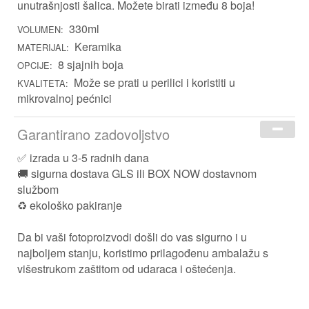
unutrašnjosti šalica. Možete birati između 8 boja!
Za Kuma i Kumu
330ml
VOLUMEN:
Kućni ljubimci
Keramika
MATERIJAL:
Za Nju
8 sjajnih boja
OPCIJE:
Može se prati u perilici i koristiti u
KVALITETA:
Za Njega
mikrovalnoj pećnici
Za Djecu
Garantirano zadovoljstvo
✅ izrada u 3-5 radnih dana
Prigoda
🚚 sigurna dostava GLS ili BOX NOW dostavnom
Škola
službom
♻️ ekološko pakiranje
Rođendan
Ti si moja ljubav
Uskrs
Da bi vaši fotoproizvodi došli do vas sigurno i u
najboljem stanju, koristimo prilagođenu ambalažu s
Majčin dan
višestrukom zaštitom od udaraca i oštećenja.
Očev dan
Valentinovo