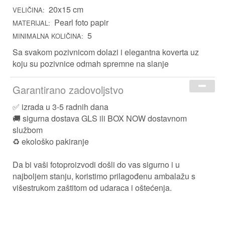
20x15 cm
Za Kuma i Kumu
VELIČINA:
Šalice
Magneti
Čestitke
Zahvalnice
Pearl foto papir
MATERIJAL:
Kućni ljubimci
5
MINIMALNA KOLIČINA:
Za Nju
Sa svakom pozivnicom dolazi i elegantna koverta uz
Za Njega
koju su pozivnice odmah spremne na slanje
Za Djecu
Garantirano zadovoljstvo
✅ izrada u 3-5 radnih dana
Prigoda
🚚 sigurna dostava GLS ili BOX NOW dostavnom
službom
Škola
♻️ ekološko pakiranje
Rođendan
Da bi vaši fotoproizvodi došli do vas sigurno i u
Uskrs
najboljem stanju, koristimo prilagođenu ambalažu s
višestrukom zaštitom od udaraca i oštećenja.
Majčin dan
Pozivnica daisy
Očev dan
Valentinovo